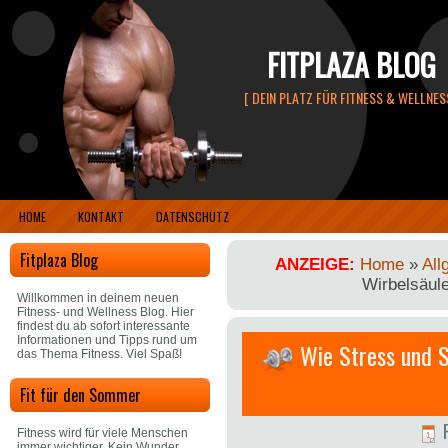
FITPLAZA BLOG
[ DEIN PLATZ FÜR FITNESS & WELLNESS
HOME
KONTAKT
DATENSCHUTZ
Fitplaza Blog
ANZEIGE:
Home
»
All
Wirbelsäul
Willkommen in deinem neuen
Fitness- und Wellness Blog. Hier
findest du ab sofort interessante
Informationen und Tipps rund um
Wie Stress und S
das Thema Fitness. Viel Spaß!
Fit für den Sommer
F
Fitness wird für viele Menschen
immer wichtiger. Kein Wunder